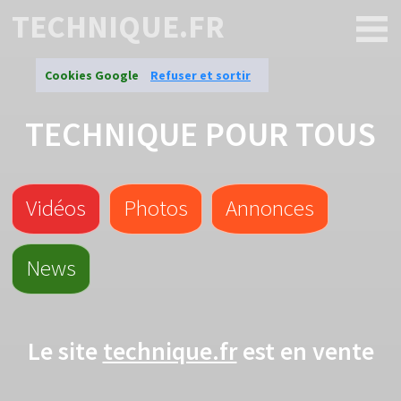
TECHNIQUE.FR
Cookies Google
Refuser et sortir
TECHNIQUE POUR TOUS
Vidéos
Photos
Annonces
News
Le site
technique.fr
est en vente